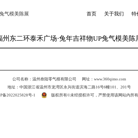
P兔气模美陈展
首页
关于我们
特
福州东二环泰禾广场·兔年吉祥物UP兔气模美陈
公司名称：温州叁陆零气模有限公司
网址：www.360qimo.com
地址：中国浙江省温州市龙湾区永兴街道滨海二路16号6幢101、201号
P备2022025828号-1
版权所有©未经授权许可，严禁使用该网站内所